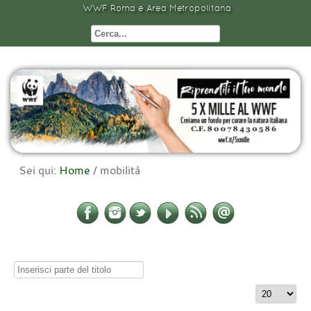
WWF Roma e Area Metropolitana
Sei qui:
Home
/
mobilità
Inserisci
parte
Visualizza
del
n.