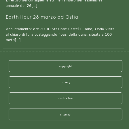
Direttivo dei consiglieri eletti nell’ambito dell’assemblea
annuale del 26[…]
Earth Hour 28 marzo ad Ostia
Appuntamento: ore 20.30 Stazione Castel Fusano, Ostia Visita
al chiaro di luna costeggiando l’oasi della duna, situata a 100
metri[…]
copyright
privacy
cookie law
sitemap