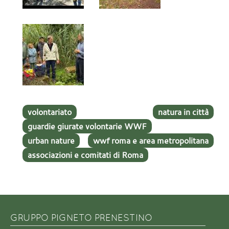
volontariato
natura in città
guardie giurate volontarie WWF
urban nature
wwf roma e area metropolitana
associazioni e comitati di Roma
GRUPPO PIGNETO PRENESTINO