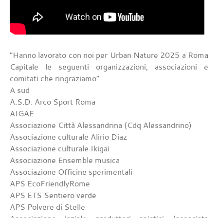
“Hanno lavorato con noi per Urban Nature 2025 a Roma
Capitale le seguenti organizzazioni, associazioni e
comitati che ringraziamo”
A sud
A.S.D. Arco Sport Roma
AIGAE
Associazione Città Alessandrina (Cdq Alessandrino)
Associazione culturale Alirio Diaz
Associazione culturale Ikigai
Associazione Ensemble musica
Associazione Officine sperimentali
APS EcoFriendlyRome
APS ETS Sentiero verde
APS Polvere di Stelle