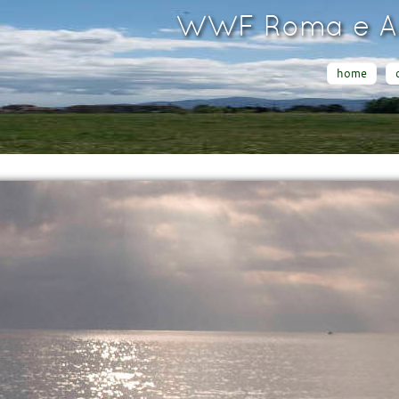
WWF Roma e Ar
home