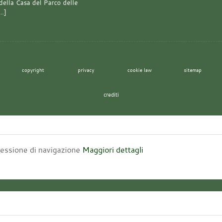
della Casa del Parco delle
[…]
copyright
privacy
cookie law
sitemap
crediti
 sessione di navigazione
Maggiori dettagli