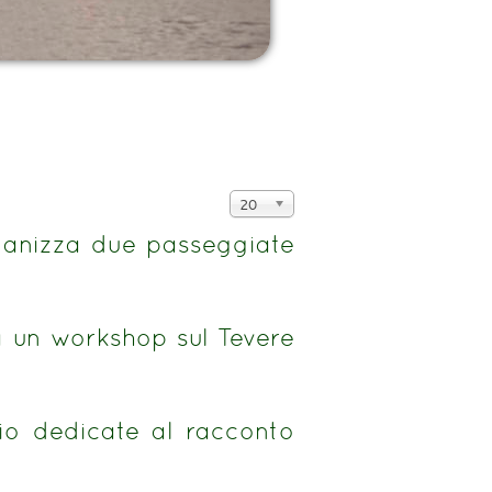
Visualizza
20
n.
rganizza due passeggiate
a un workshop sul Tevere
io dedicate al racconto