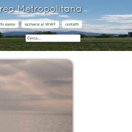
ea Metropolitana
chi siamo
iscriversi al WWF
contatti