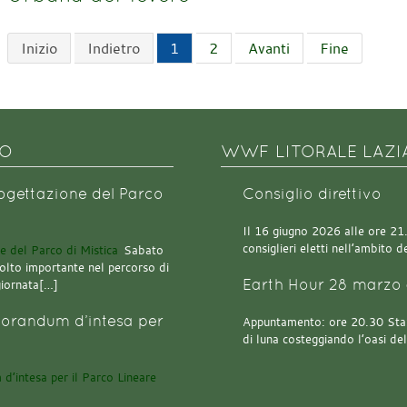
Inizio
Indietro
1
2
Avanti
Fine
NO
WWF LITORALE LAZI
rogettazione del Parco
Consiglio direttivo
Il 16 giugno 2026 alle ore 21.0
consiglieri eletti nell’ambito
Sabato
olto importante nel percorso di
Earth Hour 28 marzo 
giornata[…]
orandum d’intesa per
Appuntamento: ore 20.30 Stazi
di luna costeggiando l’oasi de