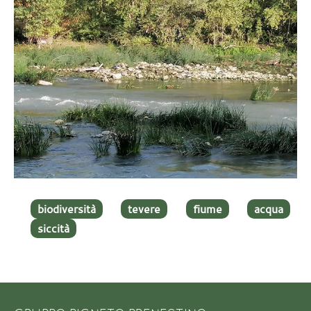
biodiversità
tevere
fiume
acqua
siccità