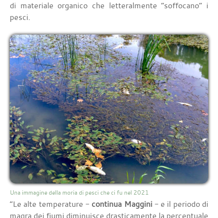
di materiale organico che letteralmente “soffocano” i
pesci.
Una immagine della moria di pesci che ci fu nel 2021
“Le alte temperature -
continua Maggini
- e il periodo di
magra dei fiumi diminuisce drasticamente la percentuale