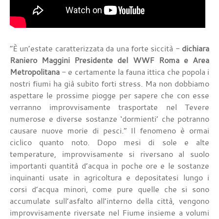
“È un’estate caratterizzata da una forte siccità -
dichiara
Raniero Maggini Presidente del WWF Roma e Area
Metropolitana
- e certamente la fauna ittica che popola i
nostri fiumi ha già subito forti stress. Ma non dobbiamo
aspettare le prossime piogge per sapere che con esse
verranno improvvisamente trasportate nel Tevere
numerose e diverse sostanze ‘dormienti’ che potranno
causare nuove morie di pesci.” Il fenomeno è ormai
ciclico quanto noto. Dopo mesi di sole e alte
temperature, improvvisamente si riversano al suolo
importanti quantità d’acqua in poche ore e le sostanze
inquinanti usate in agricoltura e depositatesi lungo i
corsi d’acqua minori, come pure quelle che si sono
accumulate sull’asfalto all’interno della città, vengono
improvvisamente riversate nel Fiume insieme a volumi