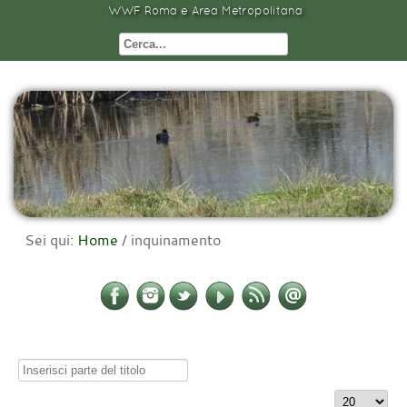
WWF Roma e Area Metropolitana
Sei qui:
Home
/
inquinamento
Inserisci
parte
Visualizza