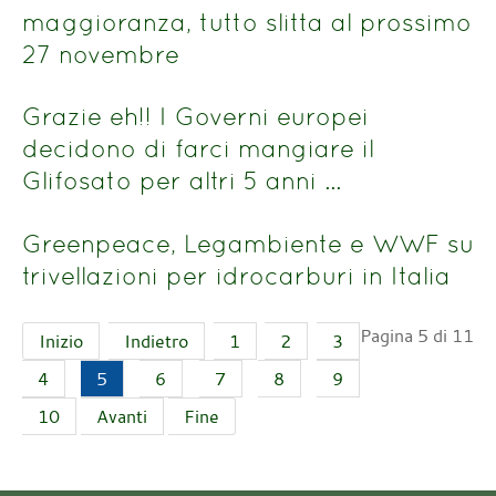
maggioranza, tutto slitta al prossimo
27 novembre
Grazie eh!! I Governi europei
decidono di farci mangiare il
Glifosato per altri 5 anni …
Greenpeace, Legambiente e WWF su
trivellazioni per idrocarburi in Italia
Pagina 5 di 11
Inizio
Indietro
1
2
3
4
5
6
7
8
9
10
Avanti
Fine