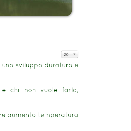
Visualizza
20
n.
e uno sviluppo duraturo e
 e chi non vuole farlo,
nere aumento temperatura