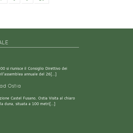
ALE
0 si riunisce il Consiglio Direttivo dei
 dell’assemblea annuale del 26[…]
ad Ostia
one Castel Fusano, Ostia Visita al chiaro
lla duna, situata a 100 metri[…]