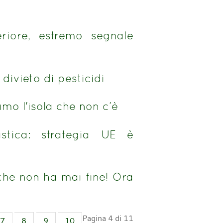
riore, estremo segnale
divieto di pesticidi
amo l'isola che non c’è
stica: strategia UE è
 che non ha mai fine! Ora
Pagina 4 di 11
7
8
9
10