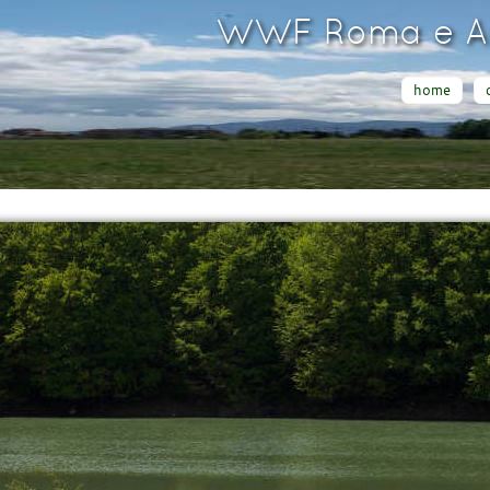
WWF Roma e Ar
home