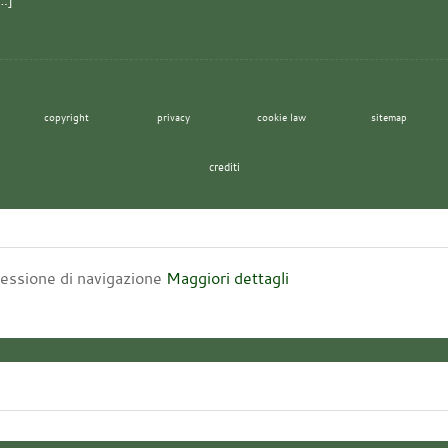
[…]
copyright
privacy
cookie law
sitemap
crediti
 sessione di navigazione
Maggiori dettagli