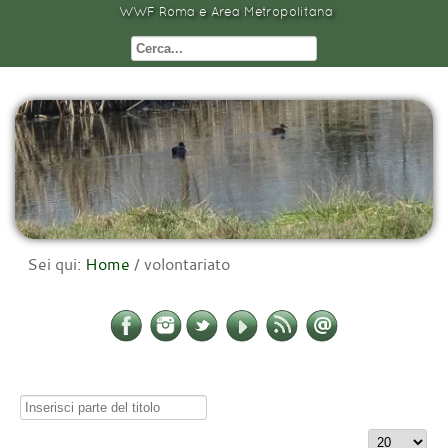
WWF Roma e Area Metropolitana
Sei qui:
Home
/
volontariato
Inserisci
parte
Visualizza