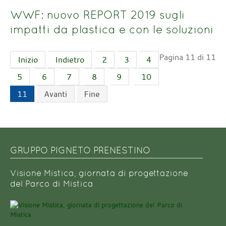
WWF: nuovo REPORT 2019 sugli
impatti da plastica e con le soluzioni
Pagina 11 di 11
Inizio
Indietro
2
3
4
5
6
7
8
9
10
11
Avanti
Fine
GRUPPO PIGNETO PRENESTINO
Visione Mistica, giornata di progettazione
del Parco di Mistica