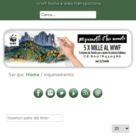
WWF Roma e Area Metropolitana
Sei qui:
Home
/
inquinamento
Inserisci
parte
Visualizza
del
n.