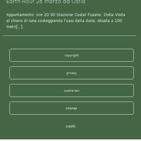
Earth Hour 28 marzo ad Ostia
Appuntamento: ore 20.30 Stazione Castel Fusano, Ostia Visita
al chiaro di luna costeggiando l’oasi della duna, situata a 100
metri[…]
copyright
privacy
cookie law
sitemap
crediti