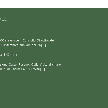
ALE
0 si riunisce il Consiglio Direttivo dei
 dell’assemblea annuale del 26[…]
ad Ostia
one Castel Fusano, Ostia Visita al chiaro
lla duna, situata a 100 metri[…]