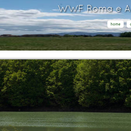
WWF Roma e Ar
home