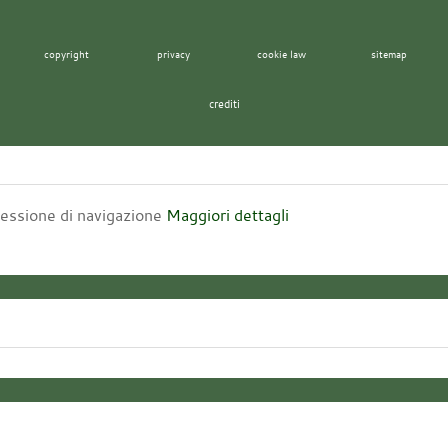
copyright
privacy
cookie law
sitemap
crediti
 sessione di navigazione
Maggiori dettagli