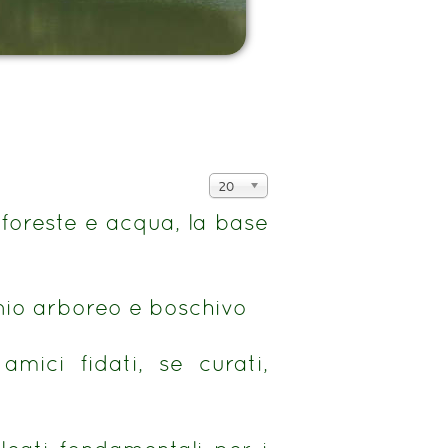
Visualizza
20
n.
foreste e acqua, la base
nio arboreo e boschivo
amici fidati, se curati,