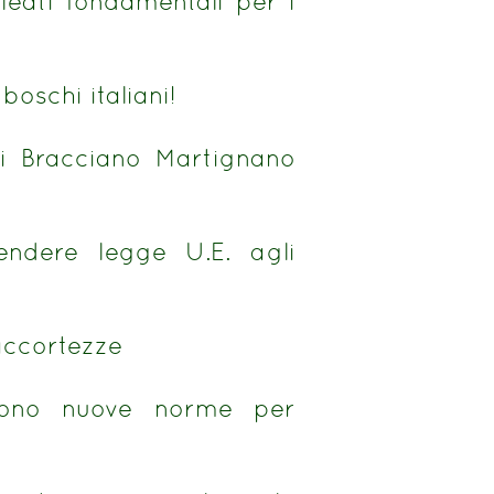
lleati fondamentali per i
oschi italiani!
 di Bracciano Martignano
endere legge U.E. agli
 accortezze
rvono nuove norme per