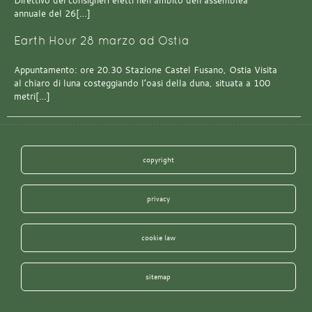
Direttivo dei consiglieri eletti nell’ambito dell’assemblea
annuale del 26[…]
Earth Hour 28 marzo ad Ostia
Appuntamento: ore 20.30 Stazione Castel Fusano, Ostia Visita
al chiaro di luna costeggiando l’oasi della duna, situata a 100
metri[…]
copyright
privacy
cookie law
sitemap