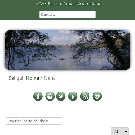
WWF Roma e Area Metropolitana
Sei qui:
Home
/
fauna
Inserisci
parte
Visualizza