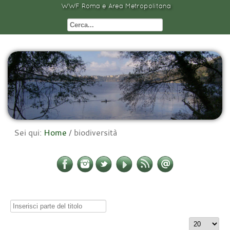
WWF Roma e Area Metropolitana
Sei qui:
Home
/
biodiversità
Inserisci
parte
Visualizza