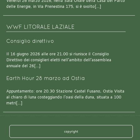
Venerdì 26 marzo 2026, nella Sala Ovale della Casa del Parco
delle Energie, in Via Prenestina 175, si è svolto[…]
WWF LITORALE LAZIALE
Consiglio direttivo
Il 16 giugno 2026 alle ore 21.00 si riunisce il Consiglio
Direttivo dei consiglieri eletti nell’ambito dell’assemblea
annuale del 26[…]
Earth Hour 28 marzo ad Ostia
Appuntamento: ore 20.30 Stazione Castel Fusano, Ostia Visita
al chiaro di luna costeggiando l’oasi della duna, situata a 100
metri[…]
copyright