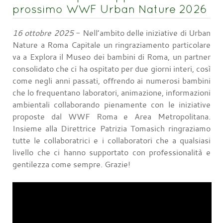
prossimo WWF Urban Nature 2026
16 ottobre 2025
- Nell’ambito delle iniziative di Urban
Nature a Roma Capitale un ringraziamento particolare
va a Explora il Museo dei bambini di Roma, un partner
consolidato che ci ha ospitato per due giorni interi, così
come negli anni passati, offrendo ai numerosi bambini
che lo frequentano laboratori, animazione, informazioni
ambientali collaborando pienamente con le iniziative
proposte dal WWF Roma e Area Metropolitana.
Insieme alla Direttrice Patrizia Tomasich ringraziamo
tutte le collaboratrici e i collaboratori che a qualsiasi
livello che ci hanno supportato con professionalità e
gentilezza come sempre. Grazie!