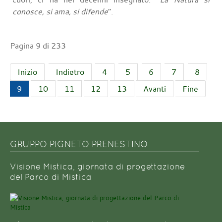
conosce, si ama, si difende
”.
Pagina 9 di 233
Inizio
Indietro
4
5
6
7
8
9
10
11
12
13
Avanti
Fine
GRUPPO PIGNETO PRENESTINO
Visione Mistica, giornata di progettazione
del Parco di Mistica