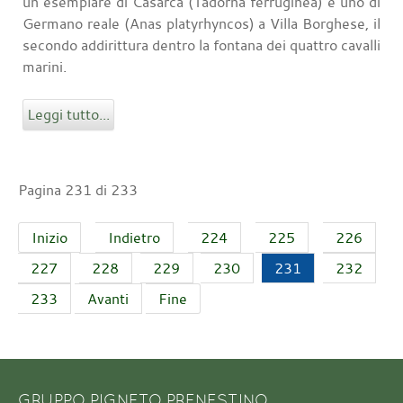
un esemplare di Casarca (Tadorna ferruginea) e uno di
Germano reale (Anas platyrhyncos) a Villa Borghese, il
secondo addirittura dentro la fontana dei quattro cavalli
marini.
Leggi tutto...
Pagina 231 di 233
Inizio
Indietro
224
225
226
227
228
229
230
231
232
233
Avanti
Fine
GRUPPO PIGNETO PRENESTINO