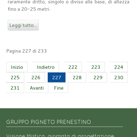
raramente dritto, singolo o diviso alla base, di altezza
fino a 20-25 metri.
Leggi tutto...
Pagina 227 di 233
Inizio
Indietro
222
223
224
225
226
227
228
229
230
231
Avanti
Fine
GRUPPO PIGNETO PRENESTINO
Visione Mistica, giornata di progettazione