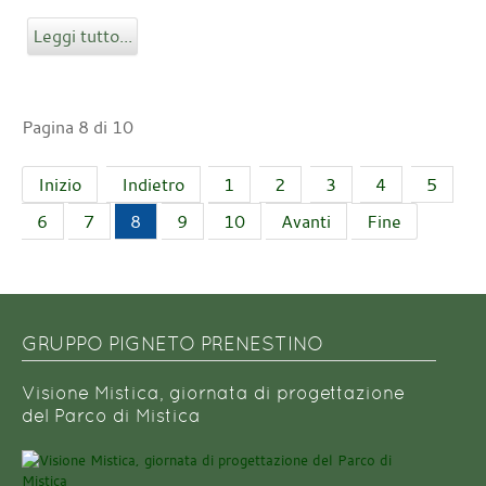
Leggi tutto...
Pagina 8 di 10
Inizio
Indietro
1
2
3
4
5
6
7
8
9
10
Avanti
Fine
GRUPPO PIGNETO PRENESTINO
Visione Mistica, giornata di progettazione
del Parco di Mistica