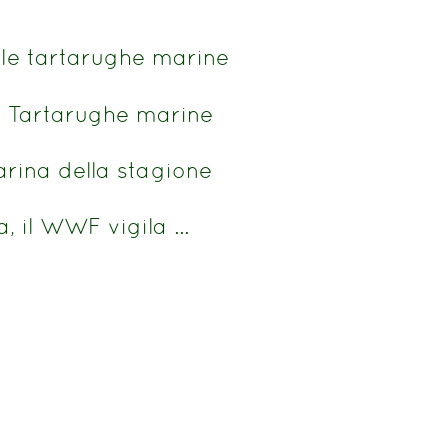
le tartarughe marine
le Tartarughe marine
marina della stagione
a, il WWF vigila …