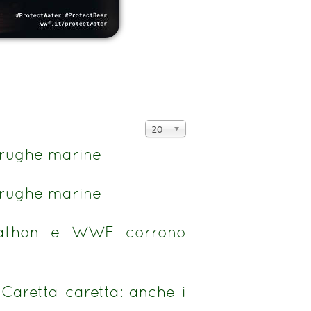
Visualizza
20
n.
arughe marine
arughe marine
athon e WWF corrono
Caretta caretta: anche i