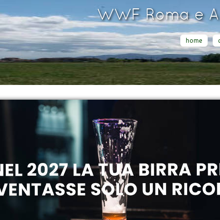
WWF Roma e Ar
home