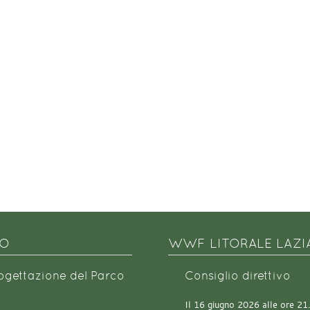
NO
WWF LITORALE LAZI
rogettazione del Parco
Consiglio direttivo
Il 16 giugno 2026 alle ore 21.0