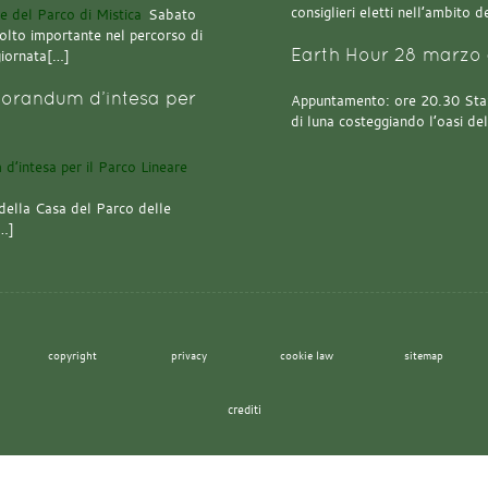
consiglieri eletti nell’ambito
Sabato
olto importante nel percorso di
Earth Hour 28 marzo 
giornata[…]
orandum d’intesa per
Appuntamento: ore 20.30 Stazi
di luna costeggiando l’oasi de
della Casa del Parco delle
[…]
copyright
privacy
cookie law
sitemap
crediti