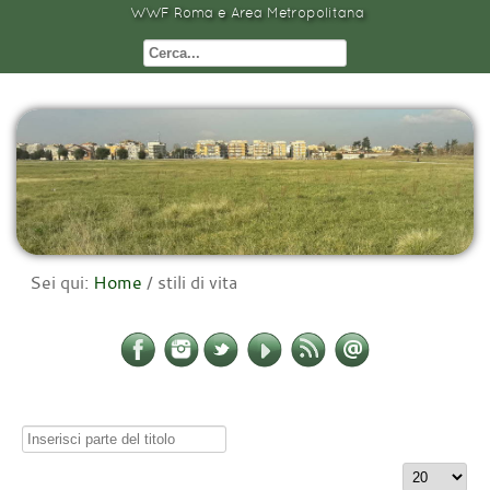
WWF Roma e Area Metropolitana
Sei qui:
Home
/
stili di vita
Inserisci
parte
Visualizza