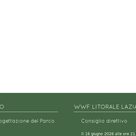
NO
WWF LITORALE LAZI
rogettazione del Parco
Consiglio direttivo
Il 16 giugno 2026 alle ore 21.0