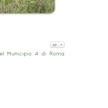
Visualizza
20
n.
nel Municipio 4 di Roma