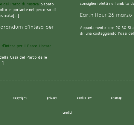
consiglieri eletti nell’ambito
Sabato
olto importante nel percorso di
Earth Hour 28 marzo 
giornata[…]
orandum d’intesa per
Appuntamento: ore 20.30 Stazi
di luna costeggiando l’oasi de
della Casa del Parco delle
[…]
copyright
privacy
cookie law
sitemap
crediti