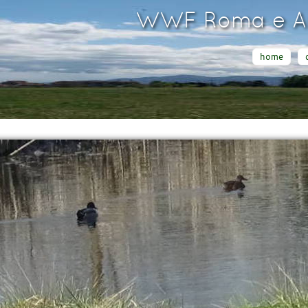
WWF Roma e Ar
home