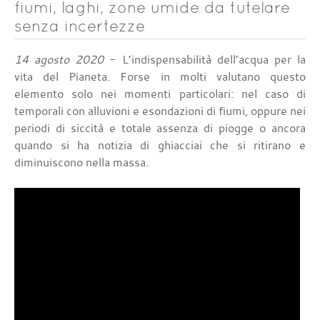
fiumi, laghi, zone umide da tutelare
senza incertezze
14 agosto 2020
- L’indispensabilità dell’acqua per la
vita del Pianeta. Forse in molti valutano questo
elemento solo nei momenti particolari: nel caso di
temporali con alluvioni e esondazioni di fiumi, oppure nei
periodi di siccità e totale assenza di piogge o ancora
quando si ha notizia di ghiacciai che si ritirano e
diminuiscono nella massa.