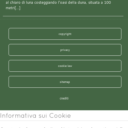
al chiaro di luna costeggiando l’oasi della duna, situata a 100
metri[…]
copyright
privacy
cookie law
sitemap
crediti
Informativa sui Cookie