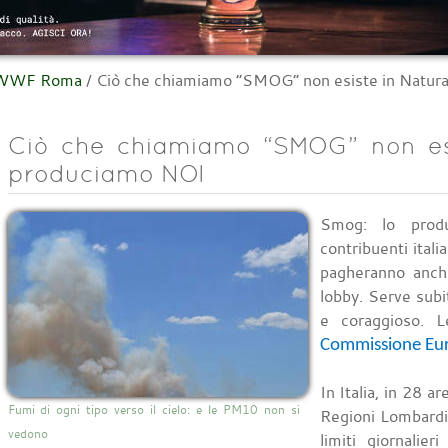
l WWF Roma
/
Ciò che chiamiamo “SMOG” non esiste in Natura
Ciò che chiamiamo “SMOG” non esi
produciamo NOI
Smog: lo produ
contribuenti itali
pagheranno anche
lobby. Serve subi
e coraggioso. 
Commissione Eu
In Italia, in 28 ar
Fumi di ogni tipo verso il cielo: e le PM10 non si
Regioni Lombardi
vedono
limiti giornalie