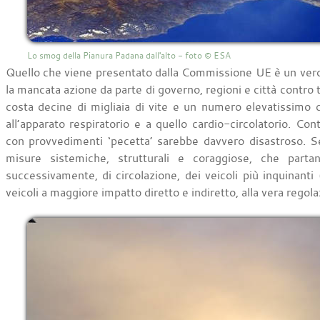
Lo smog della Pianura Padana dall'alto - foto © ESA
Quello che viene presentato dalla Commissione UE è un vero e
la mancata azione da parte di governo, regioni e città contro t
costa decine di migliaia di vite e un numero elevatissimo di
all’apparato respiratorio e a quello cardio-circolatorio. Con
con provvedimenti ‘pecetta’ sarebbe davvero disastroso. Se
misure sistemiche, strutturali e coraggiose, che parta
successivamente, di circolazione, dei veicoli più inquinanti (
veicoli a maggiore impatto diretto e indiretto, alla vera regol