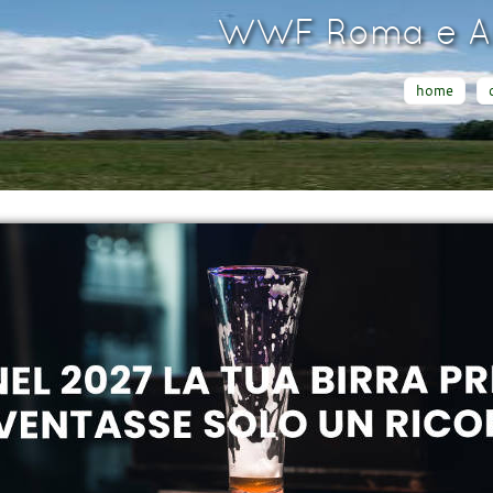
WWF Roma e Ar
home