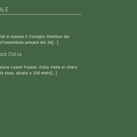
ALE
0 si riunisce il Consiglio Direttivo dei
 dell’assemblea annuale del 26[…]
ad Ostia
one Castel Fusano, Ostia Visita al chiaro
lla duna, situata a 100 metri[…]