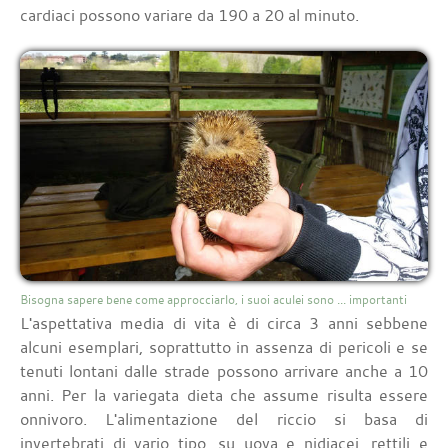
cardiaci possono variare da 190 a 20 al minuto.
Bisogna sapere bene come approcciarlo, i suoi aculei sono ... importanti
L'aspettativa media di vita è di circa 3 anni sebbene
alcuni esemplari, soprattutto in assenza di pericoli e se
tenuti lontani dalle strade possono arrivare anche a 10
anni. Per la variegata dieta che assume risulta essere
onnivoro. L'alimentazione del riccio si basa di
invertebrati di vario tipo, su uova e nidiacei, rettili e