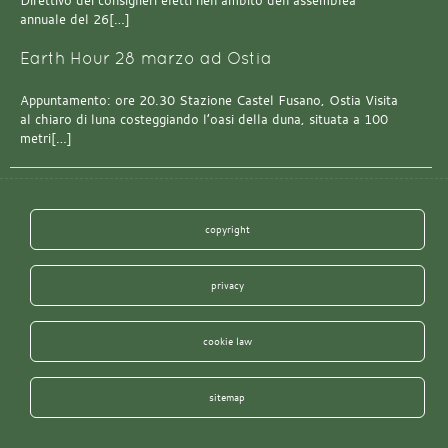
Direttivo dei consiglieri eletti nell’ambito dell’assemblea
annuale del 26[…]
Earth Hour 28 marzo ad Ostia
Appuntamento: ore 20.30 Stazione Castel Fusano, Ostia Visita
al chiaro di luna costeggiando l’oasi della duna, situata a 100
metri[…]
copyright
privacy
cookie law
sitemap