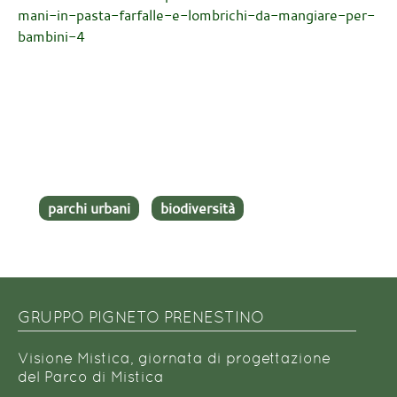
mani-in-pasta-farfalle-e-lombrichi-da-mangiare-per-
bambini-4
parchi urbani
biodiversità
GRUPPO PIGNETO PRENESTINO
Visione Mistica, giornata di progettazione
del Parco di Mistica