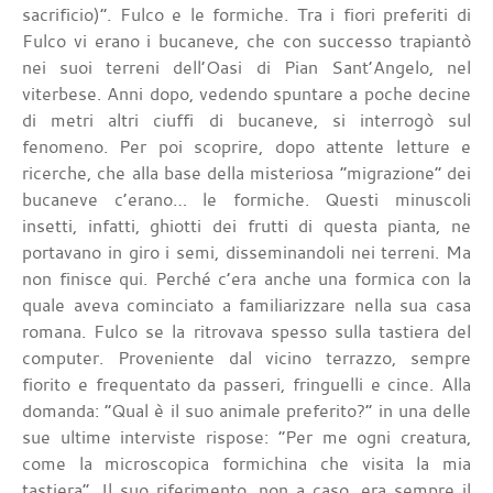
sacrificio)”. Fulco e le formiche. Tra i fiori preferiti di
Fulco vi erano i bucaneve, che con successo trapiantò
nei suoi terreni dell’Oasi di Pian Sant’Angelo, nel
viterbese. Anni dopo, vedendo spuntare a poche decine
di metri altri ciuffi di bucaneve, si interrogò sul
fenomeno. Per poi scoprire, dopo attente letture e
ricerche, che alla base della misteriosa “migrazione” dei
bucaneve c’erano… le formiche. Questi minuscoli
insetti, infatti, ghiotti dei frutti di questa pianta, ne
portavano in giro i semi, disseminandoli nei terreni. Ma
non finisce qui. Perché c’era anche una formica con la
quale aveva cominciato a familiarizzare nella sua casa
romana. Fulco se la ritrovava spesso sulla tastiera del
computer. Proveniente dal vicino terrazzo, sempre
fiorito e frequentato da passeri, fringuelli e cince. Alla
domanda: “Qual è il suo animale preferito?” in una delle
sue ultime interviste rispose: “Per me ogni creatura,
come la microscopica formichina che visita la mia
tastiera”. Il suo riferimento, non a caso, era sempre il