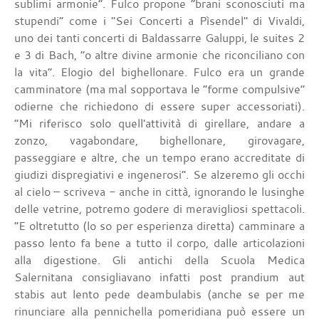
sublimi armonie”. Fulco propone “brani sconosciuti ma
stupendi” come i "Sei Concerti a Pìsendel" di Vivaldi,
uno dei tanti concerti di Baldassarre Galuppi, le suites 2
e 3 di Bach, “o altre divine armonie che riconciliano con
la vita”. Elogio del bighellonare. Fulco era un grande
camminatore (ma mal sopportava le “forme compulsive”
odierne che richiedono di essere super accessoriati).
“Mi riferisco solo quell'attività di girellare, andare a
zonzo, vagabondare, bighellonare, girovagare,
passeggiare e altre, che un tempo erano accreditate di
giudizi dispregiativi e ingenerosi”. Se alzeremo gli occhi
al cielo – scriveva - anche in città, ignorando le lusinghe
delle vetrine, potremo godere di meravigliosi spettacoli.
“E oltretutto (lo so per esperienza diretta) camminare a
passo lento fa bene a tutto il corpo, dalle articolazioni
alla digestione. Gli antichi della Scuola Medica
Salernitana consigliavano infatti post prandium aut
stabis aut lento pede deambulabis (anche se per me
rinunciare alla pennichella pomeridiana può essere un