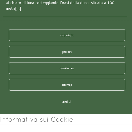
al chiaro di luna costeggiando l’oasi della duna, situata a 100
metri[…]
copyright
privacy
cookie law
sitemap
crediti
Informativa sui Cookie