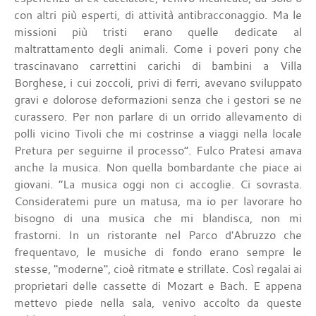
con altri più esperti, di attività antibracconaggio. Ma le
missioni più tristi erano quelle dedicate al
maltrattamento degli animali. Come i poveri pony che
trascinavano carrettini carichi di bambini a Villa
Borghese, i cui zoccoli, privi di ferri, avevano sviluppato
gravi e dolorose deformazioni senza che i gestori se ne
curassero. Per non parlare di un orrido allevamento di
polli vicino Tivoli che mi costrinse a viaggi nella locale
Pretura per seguirne il processo”. Fulco Pratesi amava
anche la musica. Non quella bombardante che piace ai
giovani. “La musica oggi non ci accoglie. Ci sovrasta.
Consideratemi pure un matusa, ma io per lavorare ho
bisogno di una musica che mi blandisca, non mi
frastorni. In un ristorante nel Parco d'Abruzzo che
frequentavo, le musiche di fondo erano sempre le
stesse, "moderne'', cioè ritmate e strillate. Così regalai ai
proprietari delle cassette di Mozart e Bach. E appena
mettevo piede nella sala, venivo accolto da queste