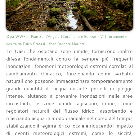
Oasi WWF di Pian Sant'Angelo (Corchiano e Gallese - VT) fortemente
voluta da Fulco Pratesi - foto Barbara Mariotti
Le Oasi che ospitano zone umide, forniscono inoltre
difese fondamentali contro le sempre più frequenti
inondazioni, fenomeni meteorologici estremi correlati al
cambiamento climatico, funzionando come serbatoi
naturali che possono immagazzinare temporaneamente
grandi quantità di acqua durante periodi di piogge
intense, aiutando a prevenire inondazioni nelle aree
circostanti; le zone umide agiscono, infine, come
regolatori naturali del flusso idrico, assorbendo e
rilasciando acqua in modo graduale nel corso del tempo,
stabilizzando il regime idrico locale e riducendo l'impatto
di eventi meteorologici estremi, come le siccità,