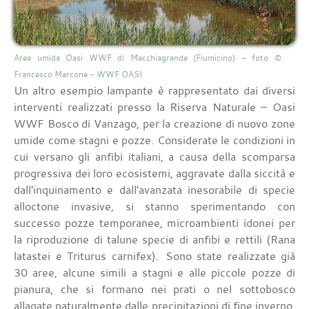
Area umida Oasi WWF di Macchiagrande (Fiumicino) - foto ©
Francesco Marcone - WWF OASI
Un altro esempio lampante è rappresentato dai diversi
interventi realizzati presso la Riserva Naturale – Oasi
WWF Bosco di Vanzago, per la creazione di nuovo zone
umide come stagni e pozze. Considerate le condizioni in
cui versano gli anfibi italiani, a causa della scomparsa
progressiva dei loro ecosistemi, aggravate dalla siccità e
dall'inquinamento e dall'avanzata inesorabile di specie
alloctone invasive, si stanno sperimentando con
successo pozze temporanee, microambienti idonei per
la riproduzione di talune specie di anfibi e rettili (Rana
latastei e Triturus carnifex). Sono state realizzate già
30 aree, alcune simili a stagni e alle piccole pozze di
pianura, che si formano nei prati o nel sottobosco
allagate naturalmente dalle precipitazioni di fine inverno,