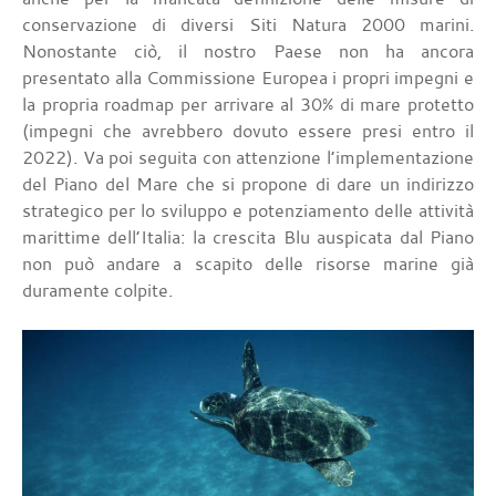
conservazione di diversi Siti Natura 2000 marini.
Nonostante ciò, il nostro Paese non ha ancora
presentato alla Commissione Europea i propri impegni e
la propria roadmap per arrivare al 30% di mare protetto
(impegni che avrebbero dovuto essere presi entro il
2022). Va poi seguita con attenzione l’implementazione
del Piano del Mare che si propone di dare un indirizzo
strategico per lo sviluppo e potenziamento delle attività
marittime dell’Italia: la crescita Blu auspicata dal Piano
non può andare a scapito delle risorse marine già
duramente colpite.