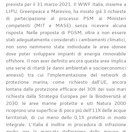
prevista per il 31 marzo 2021. Il WWF Italia, insieme a
LIPU, Greenpeace e Marevivo, ha inviato già 3 richieste
di partecipazione al processo PSM ai Ministeri
competenti (MIT e MASE) senza ricevere alcuna
risposta. Nelle proposte di PGSM, oltre a non essere
stati adeguatamente considerati i cambiamenti climatici,
non sono nemmeno state individuate le aree idonee
dove poter sviluppare impianti di energia rinnovabile
offshore. Il non aver definito ancora queste aree implica
una serie di ritardi (e danni ambientali e socioeconomici
annessi) tra cui l’implementazione del network di
protezione marina, come richiesto dall’UE, ancora
lontana dalla protezione efficace del 30% dei suoi mari
richiesta dalla Strategia Europea per la Biodiversità al
2030: le aree marine protette e siti Natura 2000
ricoprono una superficie di poco più dell’11% delle acque
territoriali, di cui meno dello 0,1% protetto in modo
integrale. L’Italia è inoltre in procedura di infrazione
anche per la mancata definizione delle misure di