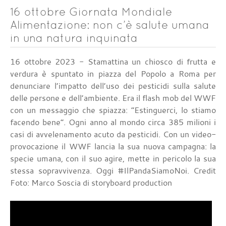
16 ottobre Giornata Mondiale
Alimentazione: non c’è salute umana
in una natura inquinata
16 ottobre 2023 - Stamattina un chiosco di frutta e
verdura è spuntato in piazza del Popolo a Roma per
denunciare l’impatto dell’uso dei pesticidi sulla salute
delle persone e dell’ambiente. Era il flash mob del WWF
con un messaggio che spiazza: “Estinguerci, lo stiamo
facendo bene”. Ogni anno al mondo circa 385 milioni i
casi di avvelenamento acuto da pesticidi. Con un video-
provocazione il WWF lancia la sua nuova campagna: la
specie umana, con il suo agire, mette in pericolo la sua
stessa sopravvivenza. Oggi #IlPandaSiamoNoi. Credit
Foto: Marco Soscia di storyboard production