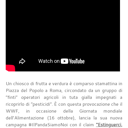
Un chiosco di frutta e verdura è comparso stamattina in
Piazza del Popolo a Roma, circondato da un gruppo di
“finti” operatori agricoli in tuta gialla impegnati a
ricoprirlo di “pesticidi”. È con questa provocazione che il
WWF, in occasione della Giornata mondiale
dell’Alimentazione (16 ottobre), lancia la sua nuova
campagna #IlPandaSiamoNoi con il claim
"Estinguerci,