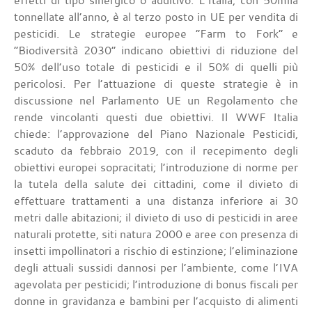
effetti di tipo sinergico o additivo. L’Italia, con 50mila
tonnellate all’anno, è al terzo posto in UE per vendita di
pesticidi. Le strategie europee “Farm to Fork” e
“Biodiversità 2030” indicano obiettivi di riduzione del
50% dell’uso totale di pesticidi e il 50% di quelli più
pericolosi. Per l’attuazione di queste strategie è in
discussione nel Parlamento UE un Regolamento che
rende vincolanti questi due obiettivi. Il WWF Italia
chiede: l’approvazione del Piano Nazionale Pesticidi,
scaduto da febbraio 2019, con il recepimento degli
obiettivi europei sopracitati; l’introduzione di norme per
la tutela della salute dei cittadini, come il divieto di
effettuare trattamenti a una distanza inferiore ai 30
metri dalle abitazioni; il divieto di uso di pesticidi in aree
naturali protette, siti natura 2000 e aree con presenza di
insetti impollinatori a rischio di estinzione; l’eliminazione
degli attuali sussidi dannosi per l’ambiente, come l’IVA
agevolata per pesticidi; l’introduzione di bonus fiscali per
donne in gravidanza e bambini per l’acquisto di alimenti