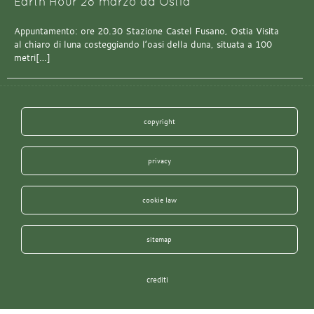
Earth Hour 28 marzo ad Ostia
Appuntamento: ore 20.30 Stazione Castel Fusano, Ostia Visita
al chiaro di luna costeggiando l’oasi della duna, situata a 100
metri[…]
copyright
privacy
cookie law
sitemap
crediti