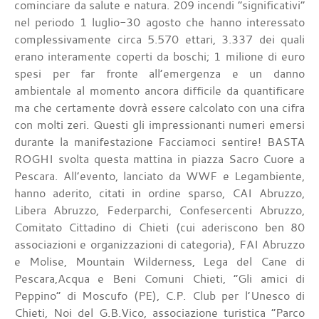
cominciare da salute e natura. 209 incendi “significativi”
nel periodo 1 luglio-30 agosto che hanno interessato
complessivamente circa 5.570 ettari, 3.337 dei quali
erano interamente coperti da boschi; 1 milione di euro
spesi per far fronte all’emergenza e un danno
ambientale al momento ancora difficile da quantificare
ma che certamente dovrà essere calcolato con una cifra
con molti zeri. Questi gli impressionanti numeri emersi
durante la manifestazione Facciamoci sentire! BASTA
ROGHI svolta questa mattina in piazza Sacro Cuore a
Pescara. All’evento, lanciato da WWF e Legambiente,
hanno aderito, citati in ordine sparso, CAI Abruzzo,
Libera Abruzzo, Federparchi, Confesercenti Abruzzo,
Comitato Cittadino di Chieti (cui aderiscono ben 80
associazioni e organizzazioni di categoria), FAI Abruzzo
e Molise, Mountain Wilderness, Lega del Cane di
Pescara,Acqua e Beni Comuni Chieti, “Gli amici di
Peppino” di Moscufo (PE), C.P. Club per l’Unesco di
Chieti, Noi del G.B.Vico, associazione turistica “Parco