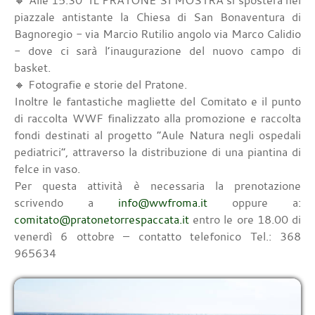
🔸 Alle 15.30 IL PRATONE SI MOSTRA si sposterà nel
piazzale antistante la Chiesa di San Bonaventura di
Bagnoregio - via Marcio Rutilio angolo via Marco Calidio
- dove ci sarà l’inaugurazione del nuovo campo di
basket.
🔸 Fotografie e storie del Pratone.
Inoltre le fantastiche magliette del Comitato e il punto
di raccolta WWF finalizzato alla promozione e raccolta
fondi destinati al progetto “Aule Natura negli ospedali
pediatrici”, attraverso la distribuzione di una piantina di
felce in vaso.
Per questa attività è necessaria la prenotazione
scrivendo a
info@wwfroma.it
oppure a:
comitato@pratonetorrespaccata.it
entro le ore 18.00 di
venerdì 6 ottobre – contatto telefonico Tel.: 368
965634