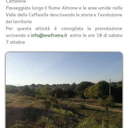
Caffarella
Passeggiata lungo il fiume Almone e le aree umide nella
Valle della Caffarella descrivendo la storia e l’evoluzione
del territorio
Per questa attività è consigliata la prenotazione
scrivendo a
info@wwfroma.it
entro le ore 18 di sabato
7 ottobre