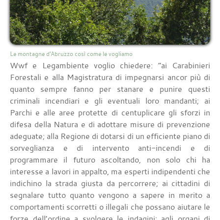
Le montagne d'Abruzzo così come le vogliamo
Wwf e Legambiente voglio chiedere: “ai Carabinieri
Forestali e alla Magistratura di impegnarsi ancor più di
quanto sempre fanno per stanare e punire questi
criminali incendiari e gli eventuali loro mandanti; ai
Parchi e alle aree protette di centuplicare gli sforzi in
difesa della Natura e di adottare misure di prevenzione
adeguate; alla Regione di dotarsi di un efficiente piano di
sorveglianza e di intervento anti-incendi e di
programmare il futuro ascoltando, non solo chi ha
interesse a lavori in appalto, ma esperti indipendenti che
indichino la strada giusta da percorrere; ai cittadini di
segnalare tutto quanto vengono a sapere in merito a
comportamenti scorretti o illegali che possano aiutare le
forze dell’ordine a svolgere le indagini; agli organi di