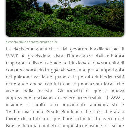
Scorcio della foresta amazzonica
La decisione annunciata dal governo brasiliano per il
WWF è gravissima vista l’importanza dell’ambiente
tropicale: la dissoluzione o la riduzione di queste unità di
conservazione distruggerebbero una parte importante
del polmone verde del pianeta, la perdita di biodiversità
generando anche conflitti con le popolazioni locali che
vivono nella foresta. Gli impatti di questa nuova
aggressione rischiano di essere irreversibili. Il WWF,
insieme a molti altri movimenti ambientalisti e
‘testimonial’ come Gisele Bundchen che si è schierata a
favore della tutela di quest’area, chiede al governo del
Brasile di tornare indietro su questa decisione e lasciare