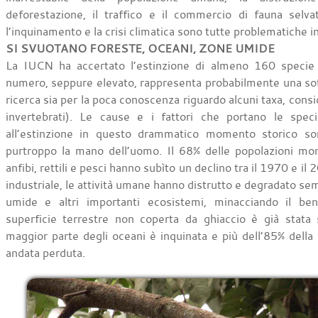
deforestazione, il traffico e il commercio di fauna selvati
l’inquinamento e la crisi climatica sono tutte problematiche in
SI SVUOTANO FORESTE, OCEANI, ZONE UMIDE
La IUCN ha accertato l’estinzione di almeno 160 specie 
numero, seppure elevato, rappresenta probabilmente una sotto
ricerca sia per la poca conoscenza riguardo alcuni taxa, conside
invertebrati). Le cause e i fattori che portano le speci
all’estinzione in questo drammatico momento storico so
purtroppo la mano dell’uomo. Il 68% delle popolazioni moni
anfibi, rettili e pesci hanno subìto un declino tra il 1970 e il 
industriale, le attività umane hanno distrutto e degradato sem
umide e altri importanti ecosistemi, minacciando il be
superficie terrestre non coperta da ghiaccio è già stata s
maggior parte degli oceani è inquinata e più dell’85% della
andata perduta.