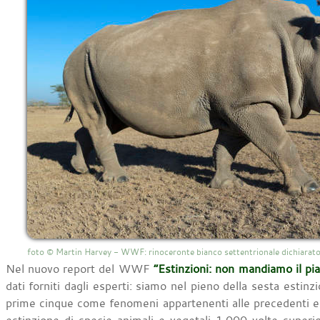
foto © Martin Harvey - WWF: rinoceronte bianco settentrionale dichiar
Nel nuovo report del WWF
“Estinzioni: non mandiamo il pia
dati forniti dagli esperti: siamo nel pieno della sesta estin
prime cinque come fenomeni appartenenti alle precedenti er