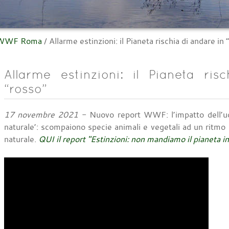
l WWF Roma
/
Allarme estinzioni: il Pianeta rischia di andare in 
Allarme estinzioni: il Pianeta ris
“rosso”
17 novembre 2021
- Nuovo report WWF: l’impatto dell’uo
naturale’: scompaiono specie animali e vegetali ad un ritmo 
naturale.
QUI il report "Estinzioni: non mandiamo il pianeta i