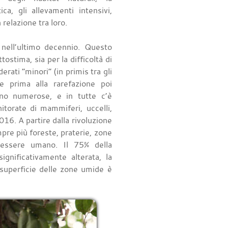
ca, gli allevamenti intensivi,
 relazione tra loro.
nell’ultimo decennio. Questo
stima, sia per la difficoltà di
rati “minori” (in primis tra gli
e prima alla rarefazione poi
no numerose, e in tutte c’è
torate di mammiferi, uccelli,
2016. A partire dalla rivoluzione
pre più foreste, praterie, zone
nessere umano. Il 75% della
ignificativamente alterata, la
 superficie delle zone umide è