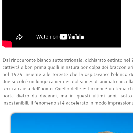
Dal rinoceronte bianco settentrionale, dichiarato estinto nel
cattività e ben prima quelli in natura per colpa dei bracconieri
nel 1979 insieme alle foreste che la ospitavano: l’elenco de
due secoli è un lungo cahier des doleances di animali cancella
terra a causa dell’uomo. Quello delle estinzioni è un tema che 
porta dietro da decenni, ma in questi ultimi anni, sotto
insostenibili, il fenomeno si è accelerato in modo impression