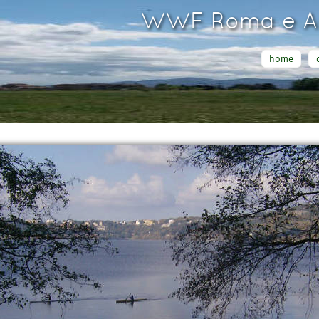
WWF Roma e Ar
home