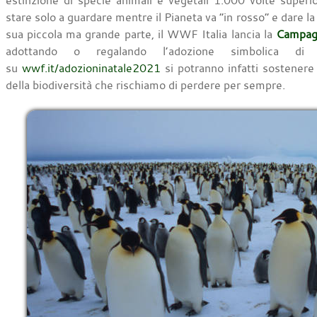
estinzione di specie animali e vegetali 1.000 volte superi
stare solo a guardare mentre il Pianeta va “in rosso” e dare la 
sua piccola ma grande parte, il WWF Italia lancia la
Campagn
adottando o regalando l’adozione simbolica di
su
wwf.it/adozioninatale2021
si potranno infatti sostenere
della biodiversità che rischiamo di perdere per sempre.