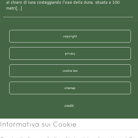
al chiaro di luna costeggiando l’oasi della duna, situata a 100
metri[…]
copyright
privacy
cookie law
sitemap
crediti
Informativa sui Cookie