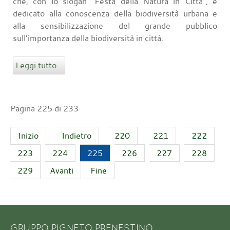
che, con lo slogan “Festa della Natura in Città”, è
dedicato alla conoscenza della biodiversità urbana e
alla sensibilizzazione del grande pubblico
sull’importanza della biodiversità in città.
Leggi tutto...
Pagina 225 di 233
Inizio
Indietro
220
221
222
223
224
225
226
227
228
229
Avanti
Fine
GRUPPO PIGNETO PRENESTINO