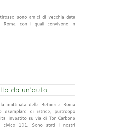
ttirosso sono amici di vecchia data
di Roma, con i quali convivono in
olta da un’auto
lla mattinata della Befana a Roma
o esemplare di istrice, purtroppo
ita, investito su via di Tor Carbone
el civico 101. Sono stati i nostri