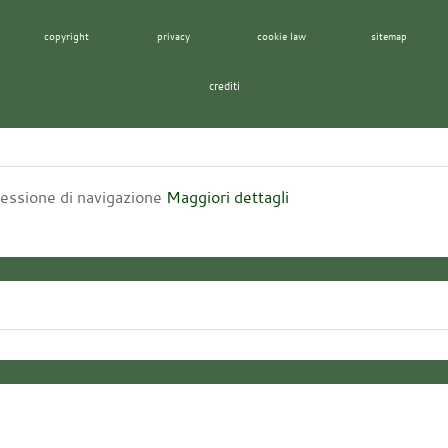
copyright
privacy
cookie law
sitemap
crediti
 sessione di navigazione
Maggiori dettagli