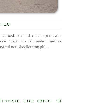
enze
e, nostri vicini di casa in primavera
pesso possiamo confonderli ma se
cerli non sbaglieremo più ...
tirosso: due amici di