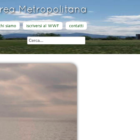
ea Metropolitana
chi siamo
iscriversi al WWF
contatti