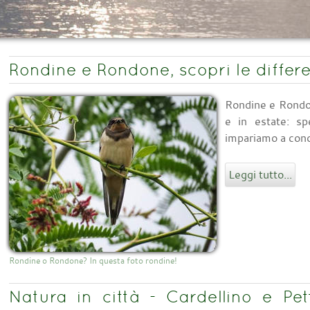
Rondine e Rondone, scopri le differ
Rondine e Rondon
e in estate: s
impariamo a conos
Leggi tutto...
Rondine o Rondone? In questa foto rondine!
Natura in città - Cardellino e Pet