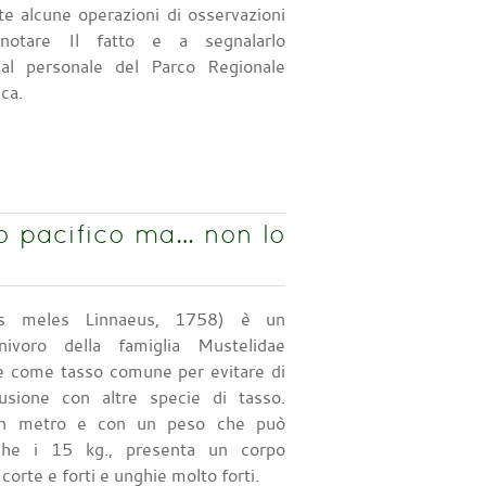
nte alcune operazioni di osservazioni
otare Il fatto e a segnalarlo
al personale del Parco Regionale
ca.
ro pacifico ma… non lo
es meles Linnaeus, 1758) è un
ivoro della famiglia Mustelidae
e come tasso comune per evitare di
usione con altre specie di tasso.
un metro e con un peso che può
che i 15 kg., presenta un corpo
orte e forti e unghie molto forti.