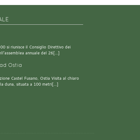
ALE
0 si riunisce il Consiglio Direttivo dei
 dell’assemblea annuale del 26[…]
ad Ostia
one Castel Fusano, Ostia Visita al chiaro
lla duna, situata a 100 metri[…]