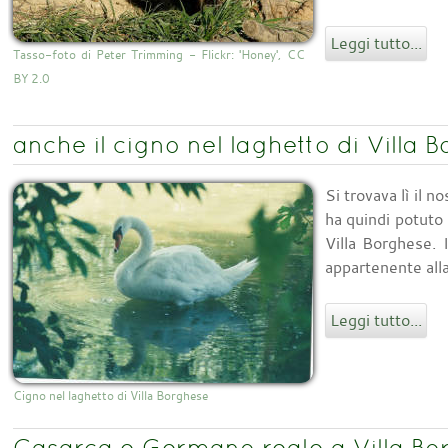
Leggi tutto...
Tasso-foto di Peter Trimming - Flickr: 'Honey', CC
BY 2.0
anche il cigno nel laghetto di Villa 
Si trovava lì il 
ha quindi potuto
Villa Borghese. 
appartenente alla
Leggi tutto...
Cigno nel laghetto di Villa Borghese
Casarca e Germano reale a Villa Bo