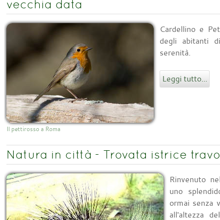
vecchia data
Cardellino e Pe
degli abitanti 
serenità.
Leggi tutto...
Il pettirosso a Roma
Natura in città - Trovata istrice trav
Rinvenuto ne
uno splendid
ormai senza v
all'altezza d