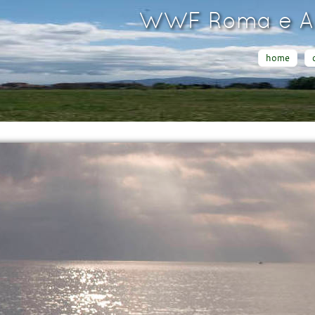
WWF Roma e Ar
home