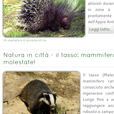
attivisti dura
in zona a n
prontamente 
dell'Appia Anti
Leggi tutto...
Un esemplare di giovane istrice
Natura in città - il tasso: mammife
molestate!
Il tasso (Mel
mammifero carn
conosciuto anch
ingenerare conf
Lungo fino a 
raggiungere an
robusto e zampe c