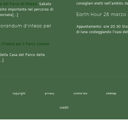
consiglieri eletti nell’ambito
Sabato
olto importante nel percorso di
Earth Hour 28 marzo 
giornata[…]
orandum d’intesa per
Appuntamento: ore 20.30 Stazi
di luna costeggiando l’oasi de
della Casa del Parco delle
[…]
copyright
privacy
cookie law
sitemap
crediti