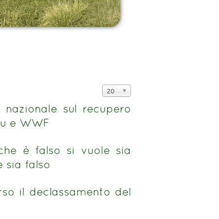
Visualizza
20
n.
 nazionale sul recupero
ipu e WWF
 che è falso si vuole sia
 sia falso
erso il declassamento del