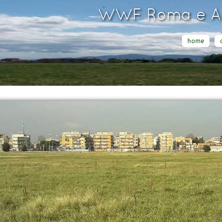
WWF Roma e Ar
home