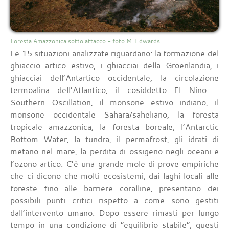
Foresta Amazzonica sotto attacco - foto M. Edwards
Le 15 situazioni analizzate riguardano: la formazione del
ghiaccio artico estivo, i ghiacciai della Groenlandia, i
ghiacciai dell’Antartico occidentale, la circolazione
termoalina dell’Atlantico, il cosiddetto El Nino –
Southern Oscillation, il monsone estivo indiano, il
monsone occidentale Sahara/saheliano, la foresta
tropicale amazzonica, la foresta boreale, l’Antarctic
Bottom Water, la tundra, il permafrost, gli idrati di
metano nel mare, la perdita di ossigeno negli oceani e
l’ozono artico. C’è una grande mole di prove empiriche
che ci dicono che molti ecosistemi, dai laghi locali alle
foreste fino alle barriere coralline, presentano dei
possibili punti critici rispetto a come sono gestiti
dall’intervento umano. Dopo essere rimasti per lungo
tempo in una condizione di “equilibrio stabile”, questi