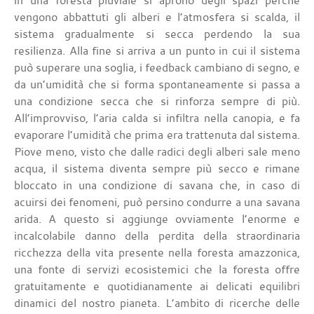
in una foresta pluviale si aprono degli spazi perché
vengono abbattuti gli alberi e l’atmosfera si scalda, il
sistema gradualmente si secca perdendo la sua
resilienza. Alla fine si arriva a un punto in cui il sistema
può superare una soglia, i feedback cambiano di segno, e
da un’umidità che si forma spontaneamente si passa a
una condizione secca che si rinforza sempre di più.
All’improvviso, l’aria calda si infiltra nella canopia, e fa
evaporare l’umidità che prima era trattenuta dal sistema.
Piove meno, visto che dalle radici degli alberi sale meno
acqua, il sistema diventa sempre più secco e rimane
bloccato in una condizione di savana che, in caso di
acuirsi dei fenomeni, può persino condurre a una savana
arida. A questo si aggiunge ovviamente l’enorme e
incalcolabile danno della perdita della straordinaria
ricchezza della vita presente nella foresta amazzonica,
una fonte di servizi ecosistemici che la foresta offre
gratuitamente e quotidianamente ai delicati equilibri
dinamici del nostro pianeta. L’ambito di ricerche delle