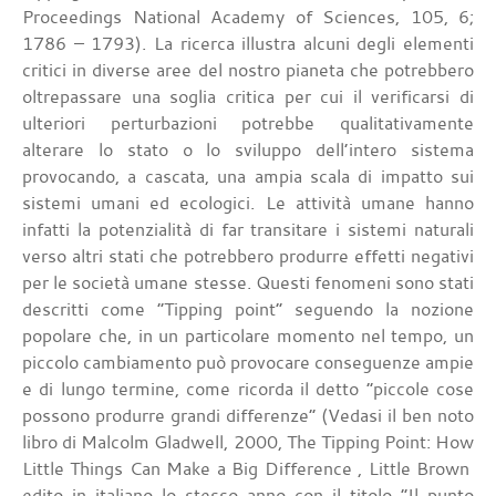
Proceedings National Academy of Sciences, 105, 6;
1786 – 1793). La ricerca illustra alcuni degli elementi
critici in diverse aree del nostro pianeta che potrebbero
oltrepassare una soglia critica per cui il verificarsi di
ulteriori perturbazioni potrebbe qualitativamente
alterare lo stato o lo sviluppo dell’intero sistema
provocando, a cascata, una ampia scala di impatto sui
sistemi umani ed ecologici. Le attività umane hanno
infatti la potenzialità di far transitare i sistemi naturali
verso altri stati che potrebbero produrre effetti negativi
per le società umane stesse. Questi fenomeni sono stati
descritti come “Tipping point” seguendo la nozione
popolare che, in un particolare momento nel tempo, un
piccolo cambiamento può provocare conseguenze ampie
e di lungo termine, come ricorda il detto “piccole cose
possono produrre grandi differenze” (Vedasi il ben noto
libro di Malcolm Gladwell, 2000, The Tipping Point: How
Little Things Can Make a Big Difference , Little Brown
edito in italiano lo stesso anno con il titolo “Il punto