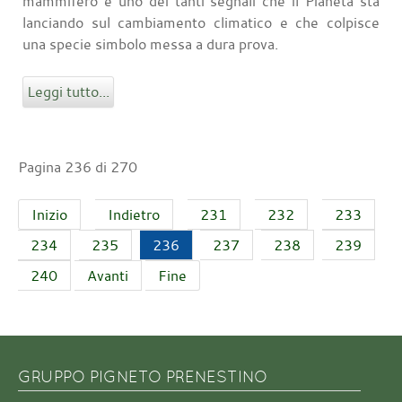
mammifero è uno dei tanti segnali che il Pianeta sta
lanciando sul cambiamento climatico e che colpisce
una specie simbolo messa a dura prova.
Leggi tutto...
Pagina 236 di 270
Inizio
Indietro
231
232
233
234
235
236
237
238
239
240
Avanti
Fine
GRUPPO PIGNETO PRENESTINO