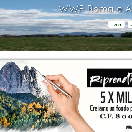
WWF Roma e Ar
home