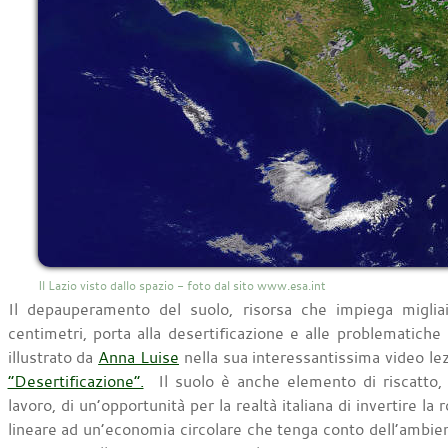
Il Lazio visto dallo spazio - foto dal sito www.esa.int
Il depauperamento del suolo, risorsa che impiega miglia
centimetri, porta alla desertificazione e alle problematich
illustrato da
Anna Luise
nella sua interessantissima video le
“Desertificazione”.
Il suolo è anche elemento di riscatto, d
lavoro, di un’opportunità per la realtà italiana di invertire l
lineare ad un’economia circolare che tenga conto dell’ambient