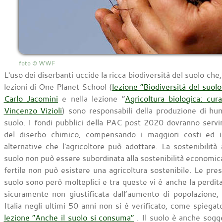
foto © WWF
L'uso dei diserbanti uccide la ricca biodiversità del suolo ch
lezioni di One Planet School (
lezione “Biodiversità del suolo
Carlo Jacomini
e nella lezione “
Agricoltura biologica: cura
Vincenzo Vizioli
) sono responsabili della produzione di humu
suolo. I fondi pubblici della PAC post 2020 dovranno servi
del diserbo chimico, compensando i maggiori costi ed i 
alternative che l'agricoltore può adottare. La sostenibilità
suolo non può essere subordinata alla sostenibilità economic
fertile non può esistere una agricoltura sostenibile. Le pre
suolo sono però molteplici e tra queste vi è anche la perdita
sicuramente non giustificata dall’aumento di popolazione
Italia negli ultimi 50 anni non si è verificato, come spiega
lezione “Anche il suolo si consuma”
. Il suolo è anche sogg