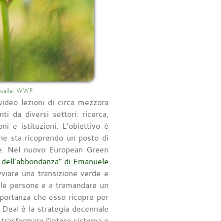
 Mueller WWF
video lezioni di circa mezzora
ti da diversi settori: ricerca,
i e istituzioni. L’obiettivo è
che sta ricoprendo un posto di
onale. Nel nuovo European Green
a dell’abbondanza” di Emanuele
vviare una transizione verde e
elle persone e a tramandare un
mportanza che esso ricopre per
 Deal è la strategia decennale
 trasformare l’intero sistema e