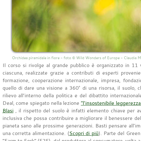
Orchidea piramidale in fiore - foto © Wild Wonders of Europe - Claudia
Il corso si rivolge al grande pubblico è organizzato in 11 
ciascuna, realizzate grazie a contributi di esperti provenien
formazione, cooperazione internazionale, impresa, fondazion
quello di dare una visione a 360° di una risorsa, il suolo, 
rilievo all’interno della politica e del dibattito internazi
Deal, come spiegato nella lezione
“l’insostenibile leggerezz
Blasi
, il rispetto del suolo è infatti elemento chiave per a
inclusiva che possa contribuire a migliorare il benessere d
pianeta sano alle prossime generazioni. Basti pensare all’i
una corretta alimentazione. (
Scopri di più
). Parte del Green
“Farm to Fork” (F2F), dal produttore al consumatore, volta a