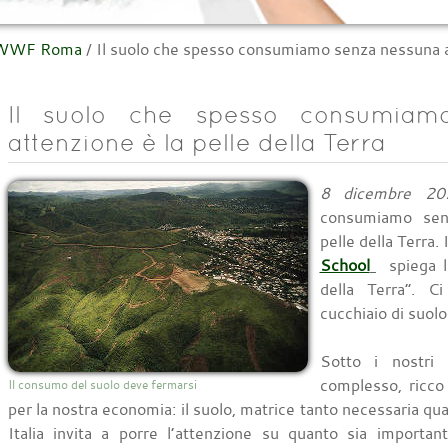
l WWF Roma
/
Il suolo che spesso consumiamo senza nessuna at
Il suolo che spesso consumiam
attenzione è la pelle della Terra
8 dicembre 20
consumiamo sen
pelle della Terra
School
spiega l
della Terra”. C
cucchiaio di suol
Sotto i nostri 
complesso, ricco
Il consumo del suolo deve fermarsi
per la nostra economia: il suolo, matrice tanto necessaria q
Italia invita a porre l’attenzione su quanto sia importan