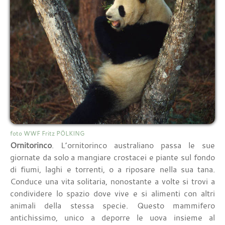
foto WWF Fritz PÖLKING
Ornitorinco
. L’ornitorinco australiano passa le sue
giornate da solo a mangiare crostacei e piante sul fondo
di fiumi, laghi e torrenti, o a riposare nella sua tana.
Conduce una vita solitaria, nonostante a volte si trovi a
condividere lo spazio dove vive e si alimenti con altri
animali della stessa specie. Questo mammifero
antichissimo, unico a deporre le uova insieme al