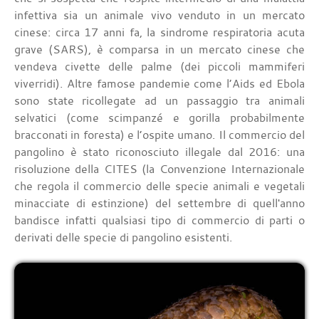
infettiva sia un animale vivo venduto in un mercato
cinese: circa 17 anni fa, la sindrome respiratoria acuta
grave (SARS), è comparsa in un mercato cinese che
vendeva civette delle palme (dei piccoli mammiferi
viverridi). Altre famose pandemie come l’Aids ed Ebola
sono state ricollegate ad un passaggio tra animali
selvatici (come scimpanzé e gorilla probabilmente
bracconati in foresta) e l’ospite umano. Il commercio del
pangolino è stato riconosciuto illegale dal 2016: una
risoluzione della CITES (la Convenzione Internazionale
che regola il commercio delle specie animali e vegetali
minacciate di estinzione) del settembre di quell'anno
bandisce infatti qualsiasi tipo di commercio di parti o
derivati delle specie di pangolino esistenti.