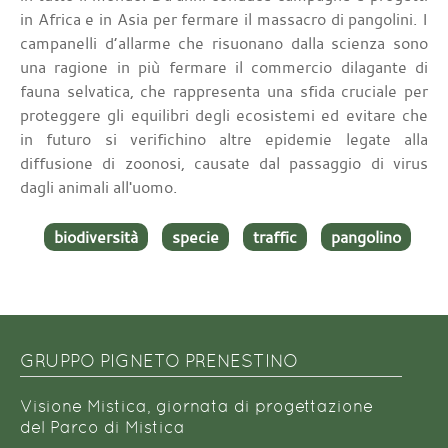
in Africa e in Asia per fermare il massacro di pangolini. I
campanelli d’allarme che risuonano dalla scienza sono
una ragione in più fermare il commercio dilagante di
fauna selvatica, che rappresenta una sfida cruciale per
proteggere gli equilibri degli ecosistemi ed evitare che
in futuro si verifichino altre epidemie legate alla
diffusione di zoonosi, causate dal passaggio di virus
dagli animali all'uomo.
biodiversità
specie
traffic
pangolino
GRUPPO PIGNETO PRENESTINO
Visione Mistica, giornata di progettazione
del Parco di Mistica