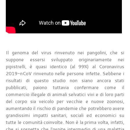
Il genoma del virus rinvenuto nei pangolini, che si
suppone essersi sviluppato originariamente nei
pipistrelli, è quasi identico (al 99%) al Coronavirus
2019-nCoV rinvenuto nelle persone infette. Sebbene i
risultati di questo studio non siano ancora stati
pubblicati, paiono tuttavia confermare come il
commercio illegale di animali selvatici vivi e di loro parti
del corpo sia veicolo per vecchie e nuove zoonosi,
aumentando il rischio di pandemie che potrebbero avere
grandissimi impatti sanitari, sociali ed economici su
tutte le comunità coinvolte. Non è la prima volta, infatti,
che si sospetta che l'ospite intermedio di una malattia