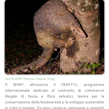
foto © WWF Malaysia Stephen Hogg
Il WWF, attraverso il TRAFFIC, programma
internazionale dedicato al contrasto di commercio
illegale di fauna e flora selvatici, lavora per la
conservazione della biodiversità e lo sviluppo sostenibile
in tutto il mondo. Da anni conduce campagne e progetti