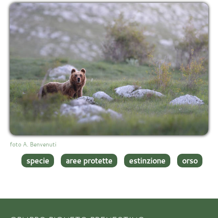
foto A. Benvenuti
specie
aree protette
estinzione
orso