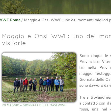
l WWF Roma
/
Maggio e Oasi WWF: uno dei momenti migliori pe
Maggio e Oasi WWF: uno dei mome
visitarle
Sono cinque le 
Provincia di Viter
tre nella Prov
maggio festegge
Giornata delle O
sono davvero da v
Tre si trovano n
a contatto con il
20 MAGGIO - GIORNATA DELLE OASI WWF
fossi, una nel 