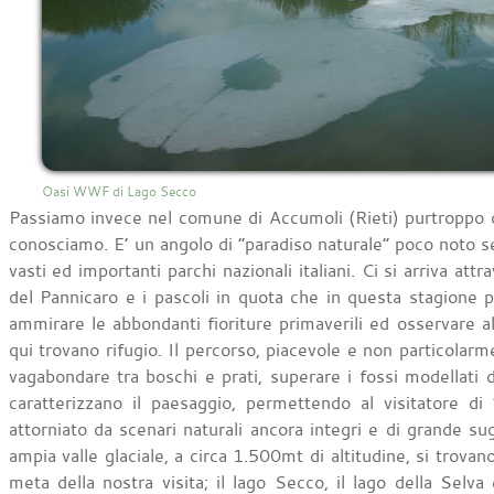
Oasi WWF di Lago Secco
Passiamo invece nel comune di Accumoli (Rieti) purtroppo c
conosciamo. E’ un angolo di “paradiso naturale” poco noto 
vasti ed importanti parchi nazionali italiani. Ci si arriva at
del Pannicaro e i pascoli in quota che in questa stagione p
ammirare le abbondanti fioriture primaverili ed osservare a
qui trovano rifugio. Il percorso, piacevole e non particolar
vagabondare tra boschi e prati, superare i fossi modellati
caratterizzano il paesaggio, permettendo al visitatore d
attorniato da scenari naturali ancora integri e di grande su
ampia valle glaciale, a circa 1.500mt di altitudine, si trovan
meta della nostra visita; il lago Secco, il lago della Selva