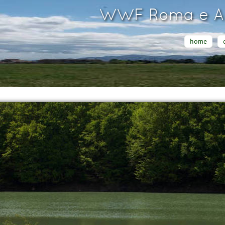
WWF Roma e Ar
home