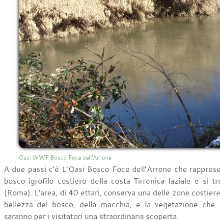
Oasi WWF Bosco Foce dell'Arrone
A due passi c’è L’Oasi Bosco Foce dell’Arrone che rappresent
bosco igrofilo costiero della costa Tirrenica laziale e si
(Roma). L'area, di 40 ettari, conserva una delle zone costiere t
bellezza del bosco, della macchia, e la vegetazione ch
saranno per i visitatori una straordinaria scoperta.