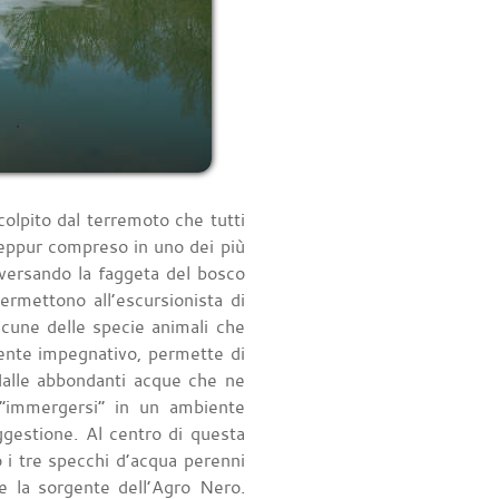
olpito dal terremoto che tutti
seppur compreso in uno dei più
traversando la faggeta del bosco
ermettono all’escursionista di
lcune delle specie animali che
mente impegnativo, permette di
 dalle abbondanti acque che ne
i “immergersi” in un ambiente
ggestione. Al centro di questa
o i tre specchi d’acqua perenni
 e la sorgente dell’Agro Nero.