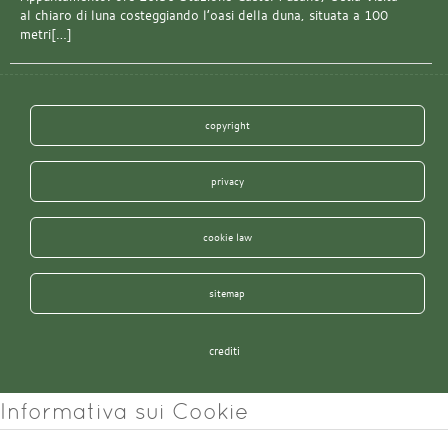
al chiaro di luna costeggiando l’oasi della duna, situata a 100
metri[…]
copyright
privacy
cookie law
sitemap
crediti
Informativa sui Cookie