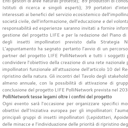
Enti gestori di aree naturali protette); 89 produttori di cono
Istituti di ricerca e singoli esperti); 39 portatori d’int
interessati ai benefici del servizio ecosistemico dell’impolli
società civile, dell’informazione, dell’educazione e del volonta
responsabilità ed esperienze saranno invitati a fornire informaz
gestione del progetto LIFE e per la redazione del Piano di 
degli insetti impollinatori previsto dalla Strategia N
L’appuntamento ha segnato pertanto l’avvio di un percorso d
partner del progetto LIFE PolliNetwork e tutti i soggetti pu
condividere l’obiettivo della creazione di una rete nazionale p
impollinatori funzionale all’attuazione dell’articolo 10 de
ripristino della natura. Gli incontri del Tavolo degli stakeho
almeno annuale, con la possibilità di attivazione di gruppi
conclusione del progetto LIFE PolliNetwork prevista nel 20
PolliNetwork tesse legami oltre i confini del progetto
Ogni evento sarà l’occasione per organizzare specifici mom
obiettivi dell’Iniziativa europea per gli impollinatori: l’a
principali gruppi di insetti impollinatori (Lepidotteri, Apoidei
delle minacce e l’individuazione delle priorità di ripristino deg