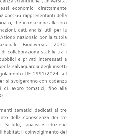
scenze scientifiche (Università,
eressi economici direttamente
nazione; 66 rappresentanti della
riato, che in relazione alle loro
ioni, dati, analisi utili per la
Azione nazionale per la tutela
azionale Biodiversità 2030.
i collaborazione stabile tra i
bblici e privati interessati a
er la salvaguardia degli insetti
l Regolamento UE 1991/2024 sul
lder si svolgeranno con cadenza
 di lavoro tematici, fino alla
30.
enti tematici dedicati ai tre
umento della conoscenza dei tre
, Sirfidi), l’analisi e riduzione
li habitat; il coinvolgimento dei