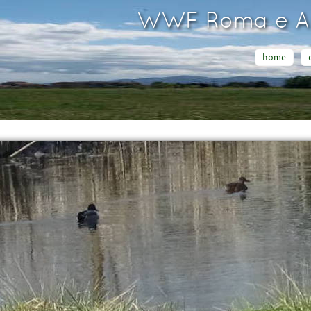
WWF Roma e Ar
home