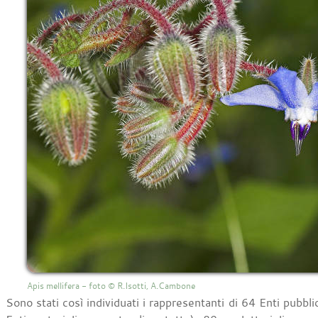
Apis mellifera - foto © R.Isotti, A.Cambone
Sono stati così individuati i rappresentanti di 64 Enti pubbli