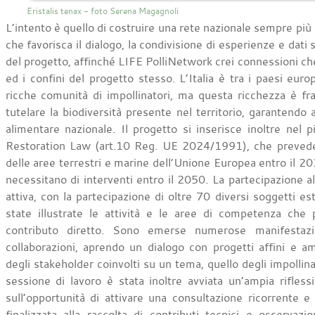
Eristalis tenax - foto Serena Magagnoli
L’intento è quello di costruire una rete nazionale sempre più 
che favorisca il dialogo, la condivisione di esperienze e dati sc
del progetto, affinché LIFE PolliNetwork crei connessioni che
ed i confini del progetto stesso. L’Italia è tra i paesi eur
ricche comunità di impollinatori, ma questa ricchezza è frag
tutelare la biodiversità presente nel territorio, garantendo
alimentare nazionale. Il progetto si inserisce inoltre nel
Restoration Law (art.10 Reg. UE 2024/1991), che prevede i
delle aree terrestri e marine dell’Unione Europea entro il 203
necessitano di interventi entro il 2050. La partecipazione a
attiva, con la partecipazione di oltre 70 diversi soggetti est
state illustrate le attività e le aree di competenza che 
contributo diretto. Sono emerse numerose manifestazi
collaborazioni, aprendo un dialogo con progetti affini e a
degli stakeholder coinvolti su un tema, quello degli impollina
sessione di lavoro è stata inoltre avviata un’ampia rifless
sull’opportunità di attivare una consultazione ricorrente e s
finalizzata alla raccolta di contributi tecnici e osservazio