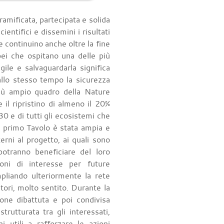
ramificata, partecipata e solida
ientifici e dissemini i risultati
 continuino anche oltre la fine
opei che ospitano una delle più
ile e salvaguardarla significa
 allo stesso tempo la sicurezza
 più ampio quadro della Nature
l ripristino di almeno il 20%
0 e di tutti gli ecosistemi che
l primo Tavolo è stata ampia e
erni al progetto, ai quali sono
potranno beneficiare del loro
oni di interesse per future
mpliando ulteriormente la rete
tori, molto sentito. Durante la
ione dibattuta e poi condivisa
trutturata tra gli interessati,
ni utili a rafforzare le azioni