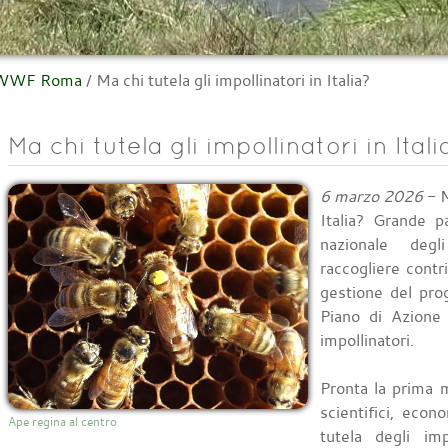
l WWF Roma
/
Ma chi tutela gli impollinatori in Italia?
Ma chi tutela gli impollinatori in Itali
6 marzo 2026
- M
Italia? Grande p
nazionale degl
raccogliere contri
gestione del pro
Piano di Azione 
impollinatori.
Pronta la prima ma
scientifici, econ
Ape regina al centro
tutela degli imp