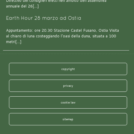
Direttivo dei consiglieri eletti nell’ambito dell’assemblea
annuale del 26[…]
Earth Hour 28 marzo ad Ostia
Appuntamento: ore 20.30 Stazione Castel Fusano, Ostia Visita
al chiaro di luna costeggiando l’oasi della duna, situata a 100
metri[…]
copyright
privacy
cookie law
sitemap