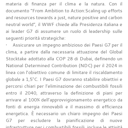
materia di finanza per il clima e la natura. Con il
documento “From Ambition to Action:Scaling up efforts
and resources towards a just, nature positive and carbon
neutral world”, il WWF chiede alla Presidenza italiana e
ai leader G7 di assumere un ruolo di leadership sulle
seguenti priorità strategiche:
• Assicurare un impegno ambizioso dei Paesi G7 per il
clima, a partire dalla necessaria attuazione del Global
Stocktake adottato alla COP 28 di Dubai, definendo un
National Determined Contribution (NDC) per il 2024 in
linea con l’obiettivo comune di limitare il riscaldamento
globale a 1,5°C. I Paesi G7 dovranno stabilire obiettivi e
percorsi chiari per l’eliminazione dei combustibili fossili
entro il 2040, attraverso la definizione di piani per
arrivare al 100% dell’approvvigionamento energetico da
fonti di energia rinnovabili e il massimo di efficienza
energetica. È necessario un chiaro impegno dei Paesi
G7 per escludere la pianificazione di nuove
infrastrutture per i combustibili fossili, incluse le attività