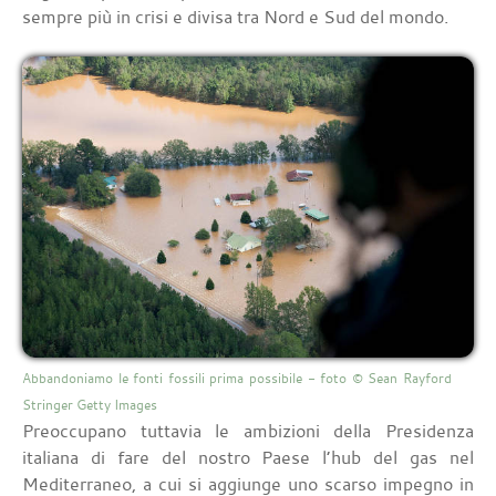
sempre più in crisi e divisa tra Nord e Sud del mondo.
Abbandoniamo le fonti fossili prima possibile - foto © Sean Rayford
Stringer Getty Images
Preoccupano tuttavia le ambizioni della Presidenza
italiana di fare del nostro Paese l’hub del gas nel
Mediterraneo, a cui si aggiunge uno scarso impegno in